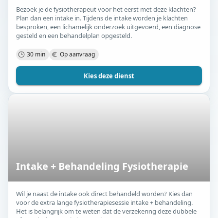
Bezoek je de fysiotherapeut voor het eerst met deze klachten?
Plan dan een intake in. Tijdens de intake worden je klachten
besproken, een lichamelijk onderzoek uitgevoerd, een diagnose
gesteld en een behandelplan opgesteld.
30 min
Op aanvraag
Kies deze dienst
Intake + Behandeling Fysiotherapie
Wil je naast de intake ook direct behandeld worden? Kies dan
voor de extra lange fysiotherapiesessie intake + behandeling.
Het is belangrijk om te weten dat de verzekering deze dubbele