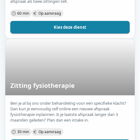
afspraak als twee zittingen telt.
60 min
Op aanvraag
Kies deze dienst
Zitting fysiotherapie
Ben je al bij ons onder behandeling voor een specifieke klacht?
Dan kun je eenvoudig zelf online een nieuwe afspraak
fysiotherapie inplannen. Is je laatste afspraak langer dan 3
maanden geleden? Plan dan een intake in.
30 min
Op aanvraag